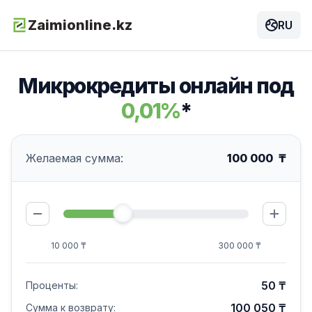
Zaimionline.kz
RU
Микрокредиты онлайн под
0,01%
*
Желаемая сумма:
100 000
₸
10 000 ₸
300 000 ₸
50
₸
Проценты:
100 050
₸
Сумма к возврату: